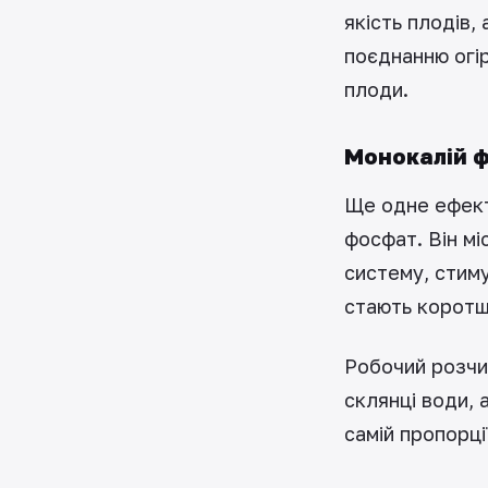
якість плодів,
поєднанню огі
плоди.
Монокалій ф
Ще одне ефект
фосфат. Він мі
систему, стиму
стають коротш
Робочий розчи
склянці води, 
самій пропорції