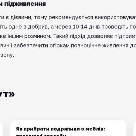
и підживлення
и є дієвими, тому рекомендується використовувати
ть одне з добрив, а через 10-14 днів проведіть п
же іншим розчином. Такий підхід дозволяє підтри
вин і забезпечити огіркам повноцінне живлення д
зону.
ут»
Як прибрати подряпини з меблів:
ПОБУТ
практичні способи