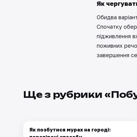
Як чергуват
Обидва варіант
Спочатку обері
підживлення в
поживних речо
завершення се
Ще з рубрики «Поб
Як позбутися мурах на городі:
ЛАЙФХАКИ
перевірені способи