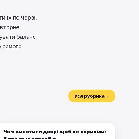
 їх по черзі.
овторне
мувати баланс
о самого
Уся рубрика
→
Чим змастити двері щоб не скрипіли:
ПОБУТ
5 простих способів