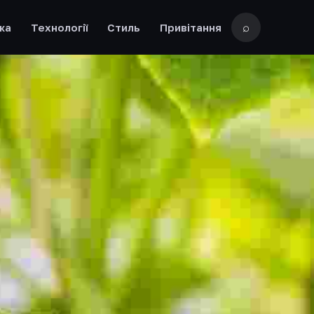
⌕
жа
Технології
Стиль
Привітання