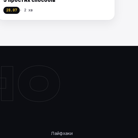
28.07
· 2 хв
НО
Лайфхаки