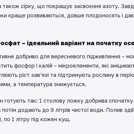
 а також сірку, що покращує засвоєння азоту. Зав
рки краще розвиваються, довше плодоносять і даю
осфат – ідеальний варіант на початку осе
ивне добриво для вересневого підживлення – мо
стить фосфор і калій – мікроелементи, які зміцнюю
люють ріст зав’язі та підтримують рослину в періо
ими, а температура знижується.
н готують так: 1 столову ложку добрива спочатку
а потім додають до 9 літрів чистої води. Полив зді
, по 1 літру під кожен кущ.