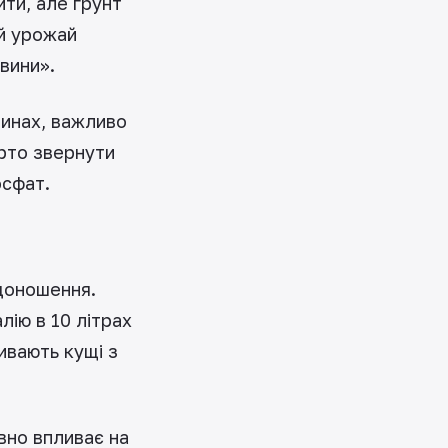
ти, але ґрунт
й урожай
вини».
зинах, важливо
арто звернути
осфат.
одоношення.
лію в 10 літрах
ивають кущі з
ивно впливає на