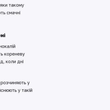
дяки такому
ть смачні
ні
нокалій
ть кореневу
д, коли дні
 розчиняють у
йснюють у такій