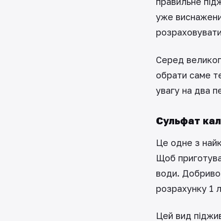
правильне під
уже виснажени
розраховувати 
Серед великог
обрати саме те
увагу на два п
Сульфат кал
Це одне з най
Щоб приготуват
води. Добриво
розрахунку 1 л
Цей вид піджив