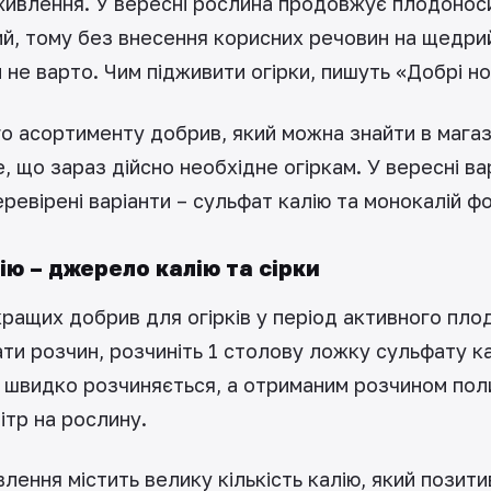
живлення. У вересні рослина продовжує плодоноси
й, тому без внесення корисних речовин на щедри
не варто. Чим підживити огірки, пишуть «Добрі но
о асортименту добрив, який можна знайти в мага
, що зараз дійсно необхідне огіркам. У вересні в
еревірені варіанти – сульфат калію та монокалій ф
ію – джерело калію та сірки
кращих добрив для огірків у період активного пл
и розчин, розчиніть 1 столову ложку сульфату ка
 швидко розчиняється, а отриманим розчином пол
ітр на рослину.
лення містить велику кількість калію, який позит