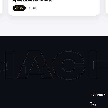
28.07
· 3 хв
ЧАС
РУБРИКИ
Їжа