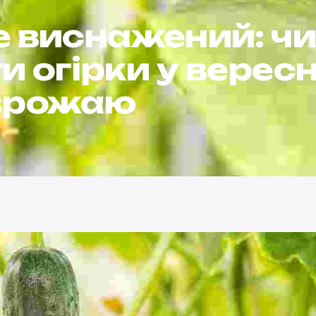
е виснажений: ч
 огірки у вересн
 врожаю