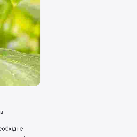
ив
необхідне