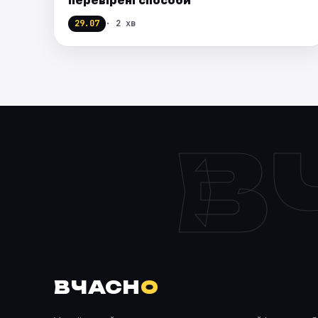
29.07
· 2 хв
В
ВЧАСН
О