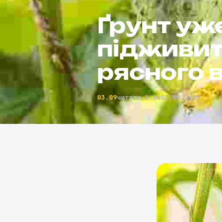
Ґрунт уж
підживити
рясного
03.09
читати 2 хв
03.09.2025