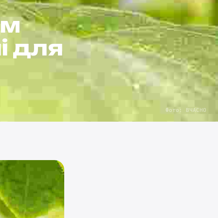
им
і для
Фото: ВЧАСНО