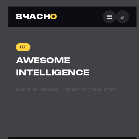
ВЧАСН
О
⌕
ТЕГ
AWESOME
INTELLIGENCE
НІЧОГО НЕ ЗНАЙДЕНО. СПРОБУЙТЕ ІНШИЙ ЗАПИТ.