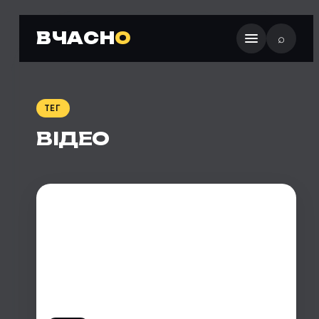
ВЧАСН
О
⌕
ТЕГ
ВІДЕО
ВІДЕО ДНЯ:
ГУМАНОЇДНИЙ РОБОТ
UNITREE G1 ВРІЗАВСЯ У
ДЗЕРКАЛО,
ПЕРЕПЛУТАВШИ ЙОГО З
ДВЕРНИМ ПРОРІЗОМ.
ДВІЧІ