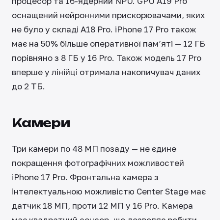
процесор та 16-ядерний NPU. GPU A19 Pro
оснащений нейронними прискорювачами, яких
не було у складі A18 Pro. iPhone 17 Pro також
має на 50% більше оперативної пам’яті — 12 ГБ
порівняно з 8 ГБ у 16 ​​Pro. Також модель 17 Pro
вперше у лінійці отримала накопичувач даних
до 2 ТБ.
Камери
Три камери по 48 МП позаду — не єдине
покращення фотографічних можливостей
iPhone 17 Pro. Фронтальна камера з
інтелектуальною можливістю Center Stage має
датчик 18 МП, проти 12 МП у 16 Pro. Камера
має квадратний сенсор, що дозволяє робити