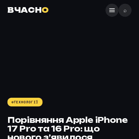
ВЧАСН
О
⌕
ТЕХНОЛОГІЇ
Порівняння Apple iPhone
17 Pro та 16 Pro: що
нового з’явилося