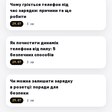
Чому гріється телефон під
час зарядки: причини та що
робити
29.07
· 3 хв
Як почистити динамік
телефона від пилу: 5
безпечних способів
29.07
· 3 хв
Чи можна залишати зарядку
в розетці: поради для
безпеки
29.07
· 2 хв