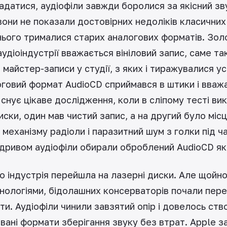
датися, аудіофіли завжди боролися за якісний зву
вони не показали достовірних недоліків класичних
нього трималися старих аналогових форматів. Зол
удіоіндустрії вважається вініловий запис, саме та
 майстер-записи у студії, з яких і тиражувалися усі
логовий формат AudioCD сприймався в штики і вваж
Існує цікаве дослідження, коли в сліпому тесті в
ски, один мав чистий запис, а на другий було мі
механізму радіоли і паразитний шум з голки під час
дривом аудіофіли обирали оброблений AudioCD як 
о індустрія перейшла на лазерні диски. Але щойн
нологіями, бідолашних консерваторів почали пере
и. Аудіофіли чинили завзятий опір і довелось ст
вані формати зберігання звуку без втрат. Apple 