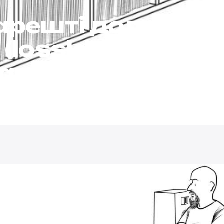
нарешті додає ау
 (lossless) для п
ачів