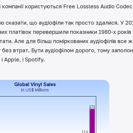
ші компанії користуються Free Lossless Audio Code
ю сказати, що аудіофіли так просто здалися. У 20
ових платівок перевершили показники 1980-х років
ати. Але для більш поміркованих аудіофілів все 
 без втрат. Бути аудіофілом дорого, тому заполо
і Apple, і Spotify.