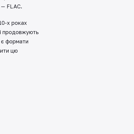
c — FLAC.
10-х роках
 і продовжують
ж є формати
нити цю