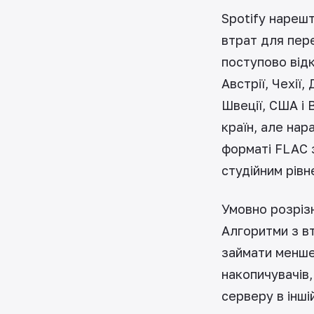
Spotify нарешт
втрат для пере
поступово відк
Австрії, Чехії,
Швеції, США і 
країн, але нар
форматі FLAC 
студійним рівн
Умовно розріз
Алгоритми з в
займати менше
накопичувачів,
серверу в інші