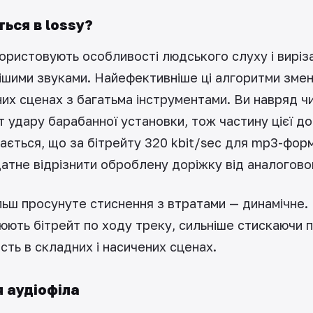
ься в lossy?
ористовують особливості людського слуху і виріз
нішими звуками. Найефективніше ці алгоритми зме
их сценах з багатьма інструментами. Ви навряд ч
т удару барабанної установки, тож частину цієї д
жається, що за бітрейту 320 kbit/sec для mp3-фо
датне відрізнити оброблену доріжку від аналогово
ільш просунуте стиснення з втратами — динамічне.
юють бітрейт по ходу треку, сильніше стискаючи п
сть в складних і насичених сценах.
 аудіофіла