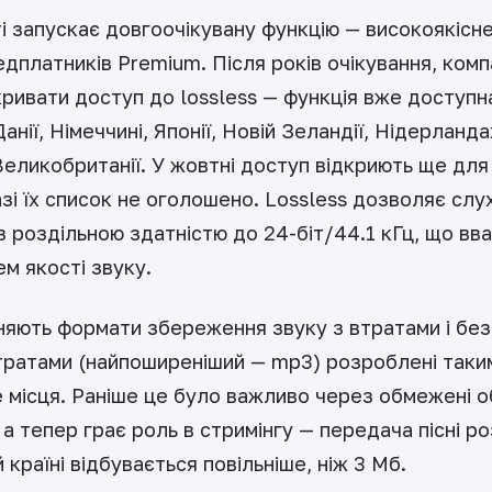
і запускає довгоочікувану функцію — високоякісне
дплатників Premium. Після років очікування, комп
ривати доступ до lossless — функція вже доступна
 Данії, Німеччині, Японії, Новій Зеландії, Нідерланда
Великобританії. У жовтні доступ відкриють ще для
азі їх список не оголошено. Lossless дозволяє слу
з роздільною здатністю до 24-біт/44.1 кГц, що вв
ем якості звуку.
няють формати збереження звуку з втратами і без
тратами (найпоширеніший — mp3) розроблені таки
 місця. Раніше це було важливо через обмежені о
 а тепер грає роль в стримінгу — передача пісні р
й країні відбувається повільніше, ніж 3 Мб.