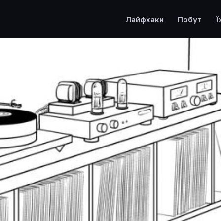
Лайфхаки
Побут
Ї