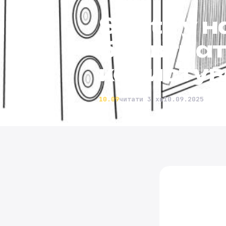
Spotify 
без втрат
користув
10.09
читати 3 хв
10.09.2025