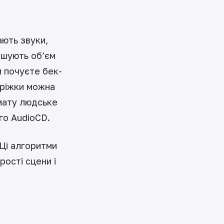
ають звуки,
ншують об’єм
и почуєте бек-
оріжки можна
рмату людське
го AudioCD.
 Ці алгоритми
рості сцени і