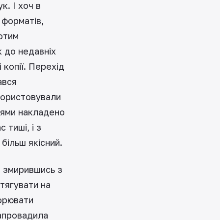
к. І хоч в
 форматів,
отим
к до недавніх
 копії. Перехід
ався
икористовували
сцями накладено
 тиші, і з
більш якісний.
о змирившись з
тягувати на
ворювати
запровадила