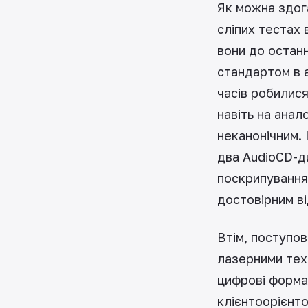
Як можна здога
сліпих тестах 
вони до остан
стандартом в а
часів робилися
навіть на ана
неканонічним. 
два AudioCD-ди
поскрипування 
достовірним ві
Втім, поступов
лазерними тех
цифрові формат
клієнтоорієнто