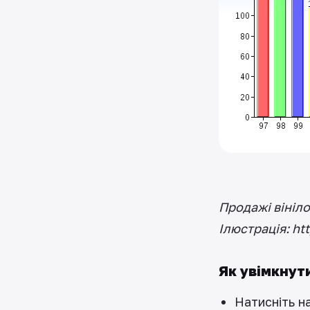
Продажі вініло
Ілюстрація: ht
Як увімкнут
Натисніть н