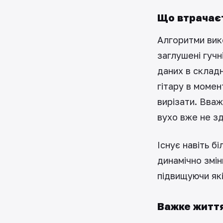
Що втрачаєт
Алгоритми вик
заглушені гуч
даних в складн
гітару в момен
вирізати. Вва
вухо вже не з
Існує навіть б
динамічно змін
підвищуючи які
Важке життя