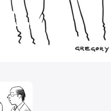
діо
латних
Фото: ВЧАСНО