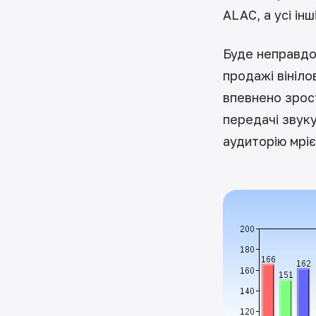
ALAC, а усі ін
Буде неправдо
продажі вініл
впевнено зрост
передачі звуку
аудиторію мріє 