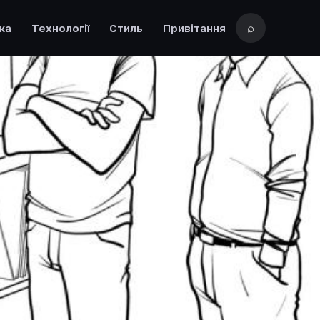
⌕
жа
Технології
Стиль
Привітання