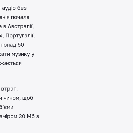
 аудіо без
анія почала
 в Австралії,
х, Португалії,
 понад 50
хати музику у
ажається
 втрат.
м чином, щоб
б’єми
озміром 30 Мб з