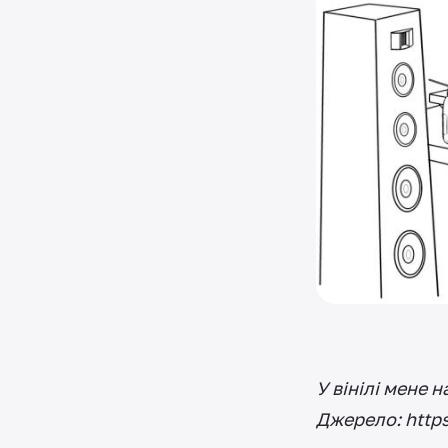
У вінілі мене 
Джерело: http