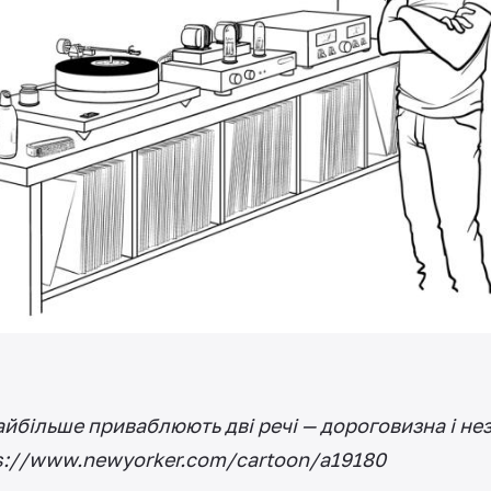
найбільше приваблюють дві речі — дороговизна і нез
s://www.newyorker.com/cartoon/a19180